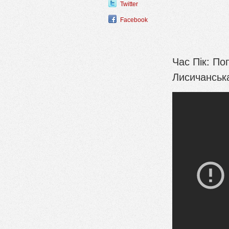
Twitter
Facebook
Час Пік: По
Лисичанськ