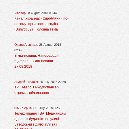
Vlad top
28 August 2018 09:44
Канал Украина: «Євробляхи» по-
новому: що чекає на водіїв
(Випуск 32) | Головна тема
Отари Алавидзе
28 August 2018
02:47
Вікна-новини: Напередодні
"цифри" – Вікна-новини –
27.08.2018
Андрей Тарасюк
26 July 2018 22:59
ТРК Аверс: Онкодиспансер
отримав обладнання
0372 Чернівці
10 July 2018 06:58
Телекомпанія ТВА: Мешканцям
одного з будинків на вулиці
Заводській відключили газ