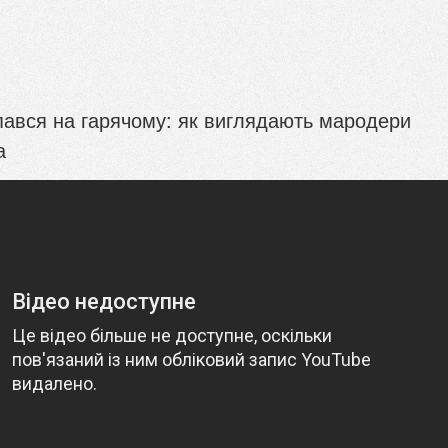
пався на гарячому: як виглядають мародери
а