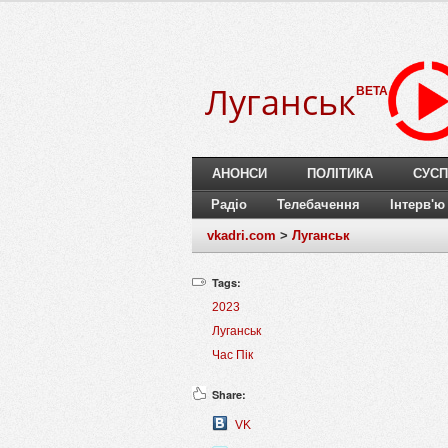
Луганськ
BETA
АНОНСИ
ПОЛІТИКА
СУСП
Радіо
Телебачення
Інтерв'ю
vkadri.com
>
Луганськ
Tags:
2023
Луганськ
Час Пік
Share:
VK