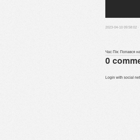
2023-04-10 09:58:02 ·
Час Пік: Попався н
0
comme
Login with social n