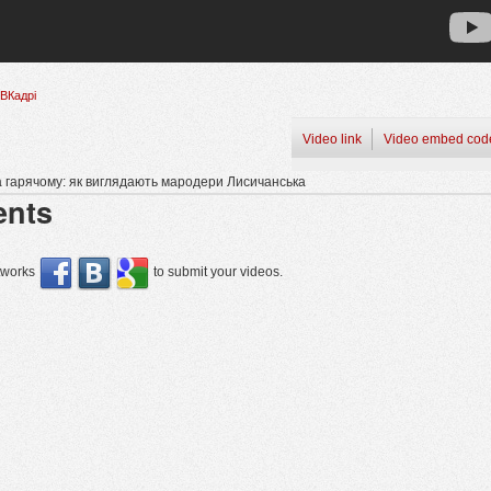
ВКадрі
Video link
Video embed cod
а гарячому: як виглядають мародери Лисичанська
nts
etworks
to submit your videos.