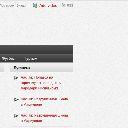
Add video
Про проект ВКадрі
RSS
Футбол
Туризм
Луганськ
Час Пік: Попався на
гарячому: як виглядають
мародери Лисичанська
Час Пік: Разрушенная школа
в Мариуполе
Час Пік: Разрушенная школа
в Мариуполе