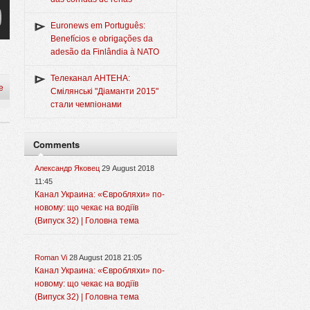
Euronews em Português:
Benefícios e obrigações da
adesão da Finlândia à NATO
Телеканал АНТЕНА:
e
Смілянські "Діаманти 2015"
стали чемпіонами
Comments
Александр Яковец
29 August 2018
11:45
Канал Украина: «Євробляхи» по-
новому: що чекає на водіїв
(Випуск 32) | Головна тема
Roman Vi
28 August 2018 21:05
Канал Украина: «Євробляхи» по-
новому: що чекає на водіїв
(Випуск 32) | Головна тема