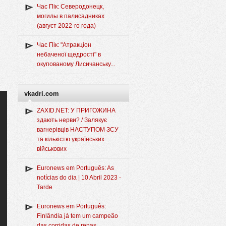
Час Пік: Северодонецк,
могилы в палисадниках
(август 2022-го года)
Час Пік: "Атракціон
небаченої щедрості" в
окупованому Лисичанську...
vkadri.com
ZAXID.NET: У ПРИГОЖИНА
здають нерви? / Залякує
вагнерівців НАСТУПОМ ЗСУ
та кількістю українських
військових
Euronews em Português: As
notícias do dia | 10 Abril 2023 -
Tarde
Euronews em Português:
Finlândia já tem um campeão
das corridas de renas